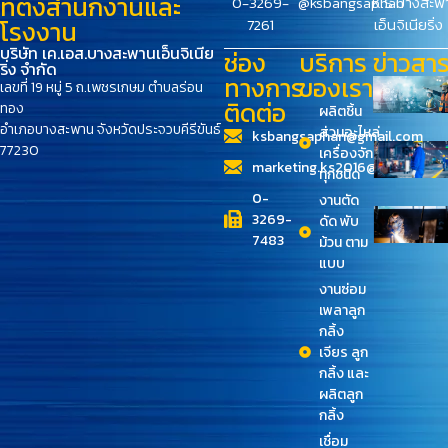
ที่ตั้งสำนักงานและ
0-3269-
@ksbangsaphan
K.S.บางสะพ
7261
เอ็นจิเนียริ่ง
โรงงาน
บริษัท เค.เอส.บางสะพานเอ็นจิเนีย
ช่อง
บริการ
ข่าวสา
ริ่ง จำกัด
ทางการ
ของเรา
เลขที่ 19 หมู่ 5 ถ.เพชรเกษม ตำบลร่อน
ติดต่อ
ทอง
ผลิตชิ้น
อำเภอบางสะพาน จังหวัดประจวบคีรีขันธ์
ส่วนอะไหล่
ksbangsaphan@gmail.com
77230
เครื่องจักร
marketing.ks2016@gmail.com
ทุกชนิด
0-
งานตัด
3269-
ดัด พับ
7483
ม้วน ตาม
แบบ
งานซ่อม
เพลาลูก
กลิ้ง
เจียร ลูก
กลิ้ง และ
ผลิตลูก
กลิ้ง
เชื่อม