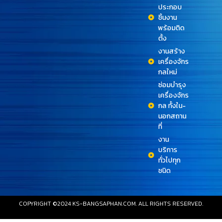
ประกอบ
ชิ้นงาน
พร้อมติด
ตั้ง
งานสร้าง
เครื่องจักร
กลใหม่
ซ่อมบำรุง
เครื่องจักร
กล ทั้งใน-
นอกสถาน
ที่
งาน
บริการ
ทั่วไปทุก
ชนิด
COPYRIGHT ©2024 KS-BANGSAPHAN.COM. ALL RIGHTS RESERVED.