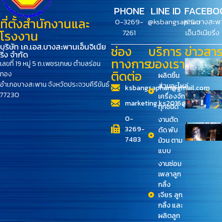
PHONE
LINE ID
FACEBO
ที่ตั้งสำนักงานและ
0-3269-
@ksbangsaphan
K.S.บางสะพ
7261
เอ็นจิเนียริ่ง
โรงงาน
บริษัท เค.เอส.บางสะพานเอ็นจิเนีย
ช่อง
บริการ
ข่าวสา
ริ่ง จำกัด
ทางการ
ของเรา
เลขที่ 19 หมู่ 5 ถ.เพชรเกษม ตำบลร่อน
ติดต่อ
ทอง
ผลิตชิ้น
อำเภอบางสะพาน จังหวัดประจวบคีรีขันธ์
ส่วนอะไหล่
ksbangsaphan@gmail.com
77230
เครื่องจักร
marketing.ks2016@gmail.com
ทุกชนิด
0-
งานตัด
3269-
ดัด พับ
7483
ม้วน ตาม
แบบ
งานซ่อม
เพลาลูก
กลิ้ง
เจียร ลูก
กลิ้ง และ
ผลิตลูก